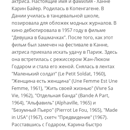
актриса. Настоящие имя и фамилия - Ханне
Карин Байер. Родилась в Копенгагене. В
Дании училась в танцевальной школе,
позировала для обложек модных журналов. В
кино дебютировала в 1957 году в фильме
"Девушка в башмачках". После того, как этот
фильм был замечен на фестивале в Канне,
актриса приехала искать удачу в Париж. Здесь
она встретилась с режиссером Жан-Люком
Годаром и стала его женой. Снялась в лентах
"Маленький солдат" (Le Petit Soldat, 1960),
"Женщина есть женщина" (Une Femme Est Une
Femme, 1961), "Жить своей жизнью" (Vivre Sa
Vie, 1962), "Отдельная банда" (Bande A Part,
1964), "Альфавиль" (Alphaville, 1965) и
"Безумный Пьеро" (Pierrot Le Fou, 1965), "Made
in USA" (1967), скетч "Предвидение" (1967).
Расставшись с Годаром, Карина быстро