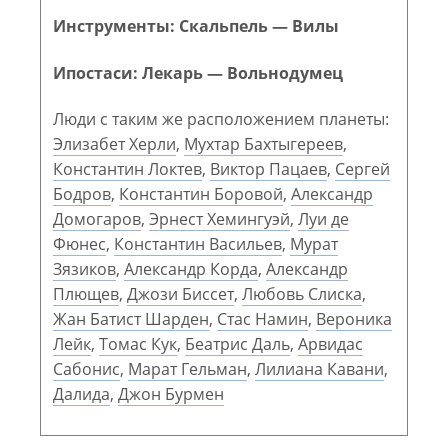
Инструменты: Скальпель — Вилы
Ипостаси: Лекарь — Вольнодумец
Люди с таким же расположением планеты:
Элизабет Херли
,
Мухтар Бахтыгереев
,
Константин Локтев
,
Виктор Пацаев
,
Сергей
Бодров
,
Константин Боровой
,
Александр
Домогаров
,
Эрнест Хемингуэй
,
Луи де
Фюнес
,
Константин Васильев
,
Мурат
Зязиков
,
Александр Корда
,
Александр
Плющев
,
Джози Биссет
,
Любовь Слиска
,
Жан Батист Шарден
,
Стас Намин
,
Вероника
Лейк
,
Томас Кук
,
Беатрис Даль
,
Арвидас
Сабонис
,
Марат Гельман
,
Лилиана Кавани
,
Далида
,
Джон Бурмен