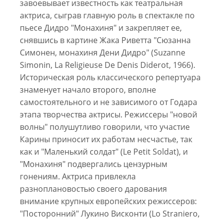
завоевывает известность как театральная
актриса, сыграв главную роль в спектакле по
пьесе Дидро "Монахиня" и закрепляет ее,
снявшись в картине Жака Риветта "Сюзанна
Симонен, монахиня Дени Дидро" (Suzanne
Simonin, La Religieuse De Denis Diderot, 1966).
Историческая роль классического репертуара
знаменует начало второго, вполне
самостоятельного и не зависимого от Годара
этапа творчества актрисы. Режиссеры "новой
волны" полушутливо говорили, что участие
Карины приносит их работам несчастье, так
как и "Маленький солдат" (Le Petit Soldat), и
"Монахиня" подвергались цензурным
гонениям. Актриса привлекла
разноплановостью своего дарования
внимание крупных европейских режиссеров:
"Посторонний" Лукино Висконти (Lo Straniero,