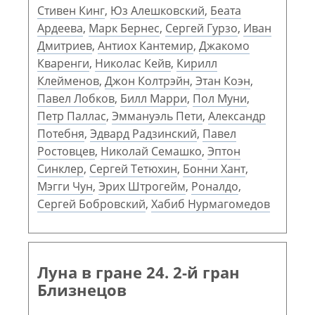
Стивен Кинг
,
Юз Алешковский
,
Беата
Ардеева
,
Марк Бернес
,
Сергей Гурзо
,
Иван
Дмитриев
,
Антиох Кантемир
,
Джакомо
Кваренги
,
Николас Кейв
,
Кирилл
Клейменов
,
Джон Колтрэйн
,
Этан Коэн
,
Павел Лобков
,
Билл Марри
,
Пол Муни
,
Петр Паллас
,
Эммануэль Пети
,
Александр
Потебня
,
Эдвард Радзинский
,
Павел
Ростовцев
,
Николай Семашко
,
Эптон
Синклер
,
Сергей Тетюхин
,
Бонни Хант
,
Мэгги Чун
,
Эрих Штрогейм
,
Роналдо
,
Сергей Бобровский
,
Хабиб Нурмагомедов
Луна в гране 24. 2-й гран
Близнецов