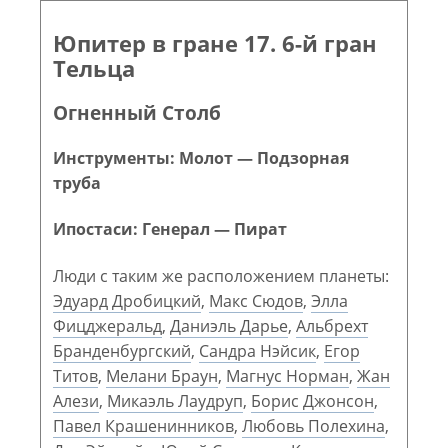
Юпитер в гране 17. 6-й гран
Тельца
Огненный Столб
Инструменты: Молот — Подзорная
труба
Ипостаси: Генерал — Пират
Люди с таким же расположением планеты:
Эдуард Дробицкий
,
Макс Сюдов
,
Элла
Фицджеральд
,
Даниэль Дарье
,
Альбрехт
Бранденбургский
,
Сандра Нэйсик
,
Егор
Титов
,
Мелани Браун
,
Магнус Норман
,
Жан
Алези
,
Микаэль Лаудруп
,
Борис Джонсон
,
Павел Крашенинников
,
Любовь Полехина
,