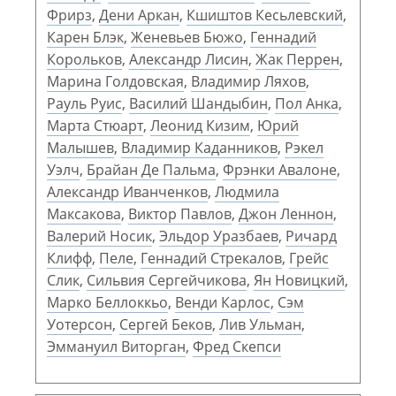
Фрирз
,
Дени Аркан
,
Кшиштов Кесьлевский
,
Карен Блэк
,
Женевьев Бюжо
,
Геннадий
Корольков
,
Александр Лисин
,
Жак Перрен
,
Марина Голдовская
,
Владимир Ляхов
,
Рауль Руис
,
Василий Шандыбин
,
Пол Анка
,
Марта Стюарт
,
Леонид Кизим
,
Юрий
Малышев
,
Владимир Каданников
,
Рэкел
Уэлч
,
Брайан Де Пальма
,
Фрэнки Авалоне
,
Александр Иванченков
,
Людмила
Максакова
,
Виктор Павлов
,
Джон Леннон
,
Валерий Носик
,
Эльдор Уразбаев
,
Ричард
Клифф
,
Пеле
,
Геннадий Стрекалов
,
Грейс
Слик
,
Сильвия Сергейчикова
,
Ян Новицкий
,
Марко Беллоккьо
,
Венди Карлос
,
Сэм
Уотерсон
,
Сергей Беков
,
Лив Ульман
,
Эммануил Виторган
,
Фред Скепси