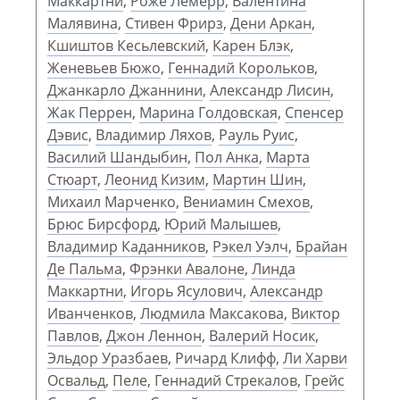
Маккартни
,
Роже Лемерр
,
Валентина
Малявина
,
Стивен Фрирз
,
Дени Аркан
,
Кшиштов Кесьлевский
,
Карен Блэк
,
Женевьев Бюжо
,
Геннадий Корольков
,
Джанкарло Джаннини
,
Александр Лисин
,
Жак Перрен
,
Марина Голдовская
,
Спенсер
Дэвис
,
Владимир Ляхов
,
Рауль Руис
,
Василий Шандыбин
,
Пол Анка
,
Марта
Стюарт
,
Леонид Кизим
,
Мартин Шин
,
Михаил Марченко
,
Вениамин Смехов
,
Брюс Бирсфорд
,
Юрий Малышев
,
Владимир Каданников
,
Рэкел Уэлч
,
Брайан
Де Пальма
,
Фрэнки Авалоне
,
Линда
Маккартни
,
Игорь Ясулович
,
Александр
Иванченков
,
Людмила Максакова
,
Виктор
Павлов
,
Джон Леннон
,
Валерий Носик
,
Эльдор Уразбаев
,
Ричард Клифф
,
Ли Харви
Освальд
,
Пеле
,
Геннадий Стрекалов
,
Грейс