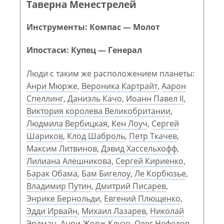
Таверна Менестрелей
Инструменты: Компас — Молот
Ипостаси: Купец — Генерал
Люди с таким же расположением планеты:
Анри Мюрже
,
Вероника Картрайт
,
Аарон
Спеллинг
,
Даниэль Качо
,
Иоанн Павел II
,
Виктория королева Великобритании
,
Людмила Вербицкая
,
Кен Лоуч
,
Сергей
Шариков
,
Клод Шаброль
,
Петр Ткачев
,
Максим Литвинов
,
Дэвид Хассельхофф
,
Лилиана Алешникова
,
Сергей Кириенко
,
Барак Обама
,
Бам Бигелоу
,
Ле Корбюзье
,
Владимир Путин
,
Дмитрий Писарев
,
Энрике Бернольди
,
Евгений Плющенко
,
Эдди Ирвайн
,
Михаил Лазарев
,
Николай
Эрдман
,
Анри-Жорж Клузо
,
Олег Нефедов
,