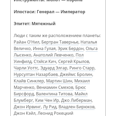
Ипостаси: Генерал — Император
Эпитет: Мятежный
Люди с таким же расположением планеты:
Райан О'Нил
,
Бертран Тавернье
,
Наталья
Величко
,
Инна Гулая
,
Эрик Бердон
,
Ольга
Лысенко
,
Анатолий Левченко
,
Пол
Уинфилд
,
Стэйси Кич
,
Сергей Крылов
,
Чарли Уоттс
,
Эдуард Элгар
,
Ринго Старр
,
Нурсултан Назарбаев
,
Джеймс Бролин
,
Клайв Синклер
,
Мартин Шин
,
Михаил
Марченко
,
Вениамин Смехов
,
Брюс
Бирсфорд
,
Валентина Титова
,
Майкл
Блумберг
,
Ким Чен Ир
,
Джо Либерман
,
Джон Ирвинг
,
Лу Рид
,
Владлен Бирюков
,
Джон Кэйл
,
Леонид Рокецкий