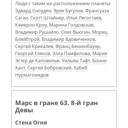
Люди с таким же расположением планеты:
Эдвард Сноуден
,
Эрик Бугулов
,
Франсуаза
Саган
,
Скотт Штайнер
,
Илья Легостаев
,
Кэмерон Кроу
,
Марина Голдовская
,
Владимир Рушайло
,
Олег Вьюгин
,
Мориц
Бляйбтрой
,
Владимир Вдовиченков
,
Сергей Крикалев
,
Франц Беккенбауэр
,
Георгий Еляков
,
Элла Памфилова
,
Мария
Эстер де Каповилья
,
Уильям Тафт
,
Бонни
Хант
,
Сергей Бобровский
,
Хабиб
Нурмагомедов
Марс в гране 63. 8-й гран
Девы
Стена Огня