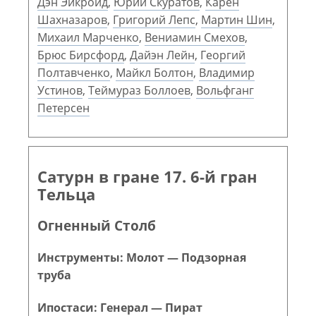
Дэн Эйкройд
,
Юрий Скуратов
,
Карен
Шахназаров
,
Григорий Лепс
,
Мартин Шин
,
Михаил Марченко
,
Вениамин Смехов
,
Брюс Бирсфорд
,
Дайэн Лейн
,
Георгий
Полтавченко
,
Майкл Болтон
,
Владимир
Устинов
,
Теймураз Боллоев
,
Вольфганг
Петерсен
Сатурн в гране 17. 6-й гран
Тельца
Огненный Столб
Инструменты: Молот — Подзорная
труба
Ипостаси: Генерал — Пират