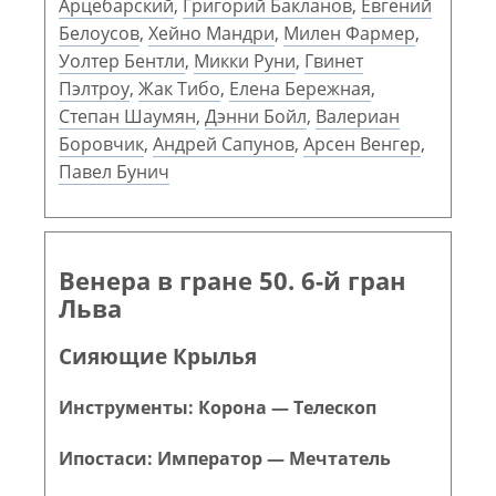
Арцебарский
,
Григорий Бакланов
,
Евгений
Белоусов
,
Хейно Мандри
,
Милен Фармер
,
Уолтер Бентли
,
Микки Руни
,
Гвинет
Пэлтроу
,
Жак Тибо
,
Елена Бережная
,
Степан Шаумян
,
Дэнни Бойл
,
Валериан
Боровчик
,
Андрей Сапунов
,
Арсен Венгер
,
Павел Бунич
Венера в гране 50. 6-й гран
Льва
Сияющие Крылья
Инструменты: Корона — Телескоп
Ипостаси: Император — Мечтатель