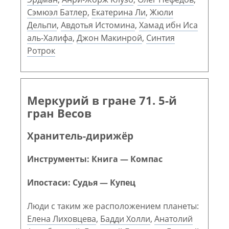
Сэмюэл Батлер
,
Екатерина Ли
,
Жюли
Дельпи
,
Авдотья Истомина
,
Хамад ибн Иса
аль-Халифа
,
Джон Макинрой
,
Синтия
Ротрок
Меркурий в гране 71. 5-й
гран Весов
Хранитель-дирижёр
Инструменты: Книга — Компас
Ипостаси: Судья — Купец
Люди с таким же расположением планеты:
Елена Лиховцева
,
Бадди Холли
,
Анатолий