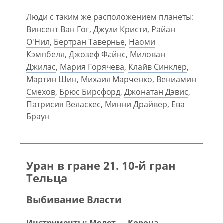
Люди с таким же расположением планеты:
Винсент Ван Гог
,
Джули Кристи
,
Райан
О'Нил
,
Бертран Тавернье
,
Наоми
Кэмпбелл
,
Джозеф Файнс
,
Милован
Джилас
,
Мария Горячева
,
Клайв Синклер
,
Мартин Шин
,
Михаил Марченко
,
Вениамин
Смехов
,
Брюс Бирсфорд
,
Джонатан Дэвис
,
Патрисия Веласкес
,
Минни Драйвер
,
Ева
Браун
Уран в гране 21. 10-й гран
Тельца
Выбивание Власти
Инструменты: Молот — Корона