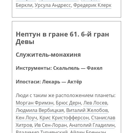
Беркли
,
Урсула Андресс
,
Фредерик Клерк
Нептун в гране 61. 6-й гран
Девы
Служитель-монахиня
Инструменты: Скальпель — Факел
Ипостаси: Лекарь — Актёр
Люди с таким же расположением планеты:
Морган Фримэн
,
Брюс Дерн
,
Лев Лосев
,
Людмила Вербицкая
,
Виталий Желобов
,
Кен Лоуч
,
Крис Кристофферсон
,
Станислав
Хитров
,
Ив Сен-Лоран
,
Анатолий Гладилин
,
Владимир Туриянский
,
Айлин Бреннан
,