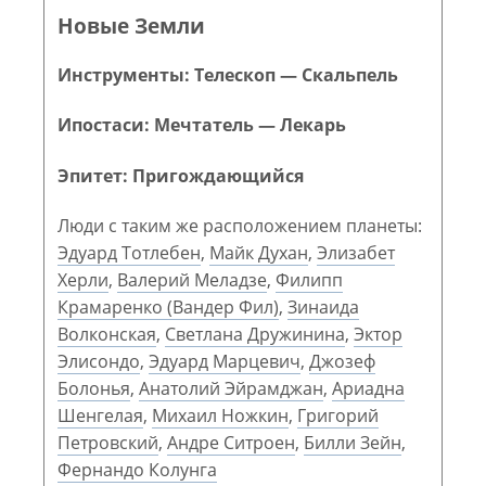
Новые Земли
Инструменты: Телескоп — Скальпель
Ипостаси: Мечтатель — Лекарь
Эпитет: Пригождающийся
Люди с таким же расположением планеты:
Эдуард Тотлебен
,
Майк Духан
,
Элизабет
Херли
,
Валерий Меладзе
,
Филипп
Крамаренко (Вандер Фил)
,
Зинаида
Волконская
,
Светлана Дружинина
,
Эктор
Элисондо
,
Эдуард Марцевич
,
Джозеф
Болонья
,
Анатолий Эйрамджан
,
Ариадна
Шенгелая
,
Михаил Ножкин
,
Григорий
Петровский
,
Андре Ситроен
,
Билли Зейн
,
Фернандо Колунга