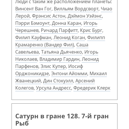
Люди с таким же расположением планеты:
Винсент Ван Гог
,
Вилльям Вордсворт
,
Чиао
Лерой
,
Фрэнсис Астон
,
Дэймон Уэйэнс
,
Пэрри Бэмоунт
,
Донна Каран
,
Игорь
Черешнев
,
Ричард Парфитт
,
Крис Бург
,
Филип Кауфман
,
Леонид Коган
,
Филипп
Крамаренко (Вандер Фил)
,
Саша
Савельева
,
Татьяна Дьяченко
,
Игорь
Николаев
,
Владимир Гардин
,
Леонид
Парфенов
,
Элис Купер
,
Иосиф
Орджоникидзе
,
Энтони Айомми
,
Михаил
Жванецкий
,
Дин Стокуэлл
,
Арсений
Колегов
,
Урсула Андресс
,
Фредерик Клерк
Сатурн в гране 128. 7-й гран
Рыб