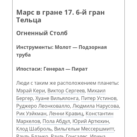
Марс в гране 17. 6-й гран
Тельца
Огненный Столб
Инструменты: Молот — Подзорная
труба
Ипостаси: Генерал — Пират
Люди с таким же расположением планеты:
Мэрай Кери
,
Виктор Сергеев
,
Михаил
Бергер
,
Хуане Вильялонга
,
Питер Устинов
,
Руджеро Леонковалло
,
Людмила Нарусова
,
Рик Уэйкман
,
Ленни Кравиц
,
Константин
Маркелов
,
Пола Абдул
,
Юрий Артюхин
,
Клод Шаброль
,
Вильгельм Мессершмитт
,
Рауль Бланко
,
Рауль Гонсалес
,
Ирина