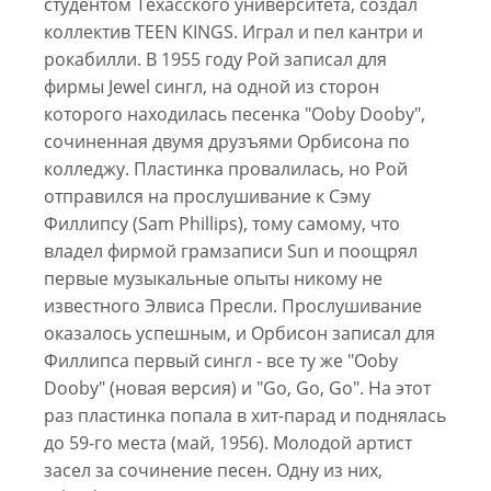
студентом Техасского университета, создал
коллектив TEEN KINGS. Играл и пел кантри и
рокабилли. В 1955 году Рой записал для
фирмы Jewel сингл, на одной из сторон
которого находилась песенка "Ooby Dooby",
сочиненная двумя друзъями Орбисона по
колледжу. Пластинка провалилась, но Рой
отправился на прослушивание к Сэму
Филлипсу (Sam Phillips), тому самому, что
владел фирмой грамзаписи Sun и поощрял
первые музыкальные опыты никому не
известного Элвиса Пресли. Прослушивание
оказалось успешным, и Орбисон записал для
Филлипса первый сингл - все ту же "Ooby
Dooby" (новая версия) и "Go, Go, Go". На этот
раз пластинка попала в хит-парад и поднялась
до 59-го места (май, 1956). Молодой артист
засел за сочинение песен. Одну из них,