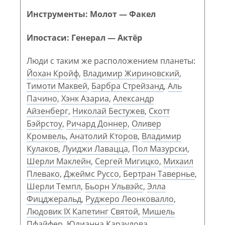
Инструменты: Молот — Факел
Ипостаси: Генерал — Актёр
Люди с таким же расположением планеты:
Йохан Кройф
,
Владимир Жириновский
,
Тимоти Маквей
,
Барбра Стрейзанд
,
Аль
Пачино
,
Хэнк Азариа
,
Александр
Айзенберг
,
Николай Бестужев
,
Скотт
Бэйрстоу
,
Ричард Доннер
,
Оливер
Кромвель
,
Анатолий Кторов
,
Владимир
Кулаков
,
Луиджи Лавацца
,
Пол Мазурски
,
Шерли Маклейн
,
Сергей Мигицко
,
Михаил
Плевако
,
Джеймс Руссо
,
Бертран Тавернье
,
Шерли Темпл
,
Бьорн Ульвэйс
,
Элла
Фицджеральд
,
Руджеро Леонковалло
,
Людовик IX Капетинг Святой
,
Мишель
Пфайфер
,
Юлианна Караулова