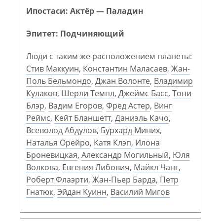
Ипостаси: Актёр — Паладин
Эпитет: Подчиняющий
Люди с таким же расположением планеты:
Стив Маккуин
,
Константин Маласаев
,
Жан-
Поль Бельмондо
,
Джан Волонте
,
Владимир
Кулаков
,
Шерли Темпл
,
Джеймс Басс
,
Тони
Блэр
,
Вадим Егоров
,
Фред Астер
,
Винг
Реймс
,
Кейт Бланшетт
,
Даниэль Качо
,
Всеволод Абдулов
,
Бурхард Миних
,
Наталья Орейро
,
Катя Клэп
,
Илона
Броневицкая
,
Александр Могильный
,
Юля
Волкова
,
Евгения Либович
,
Майкл Чанг
,
Роберт Флаэрти
,
Жан-Пьер Барда
,
Петр
Гнатюк
,
Эйдан Куинн
,
Василий Мигов