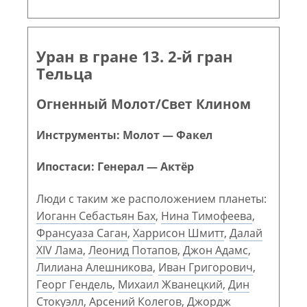
Уран в гране 13. 2-й гран
Тельца
Огненный Молот/Свет Клином
Инструменты: Молот — Факел
Ипостаси: Генерал — Актёр
Люди с таким же расположением планеты:
Иоганн Себастьян Бах
,
Нина Тимофеева
,
Франсуаза Саган
,
Харрисон Шмитт
,
Далай
XIV Лама
,
Леонид Потапов
,
Джон Адамс
,
Лилиана Алешникова
,
Иван Григорович
,
Георг Гендель
,
Михаил Жванецкий
,
Дин
Стокуэлл
,
Арсений Колегов
,
Джордж