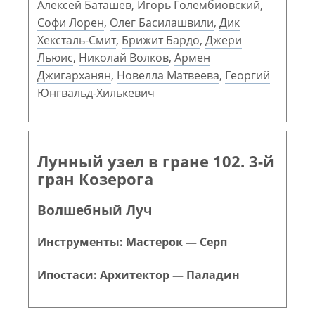
Алексей Баташев
,
Игорь Голембиовский
,
Софи Лорен
,
Олег Басилашвили
,
Дик
Хексталь-Смит
,
Брижит Бардо
,
Джери
Льюис
,
Николай Волков
,
Армен
Джигарханян
,
Новелла Матвеева
,
Георгий
Юнгвальд-Хилькевич
Лунный узел в гране 102. 3-й
гран Козерога
Волшебный Луч
Инструменты: Мастерок — Серп
Ипостаси: Архитектор — Паладин