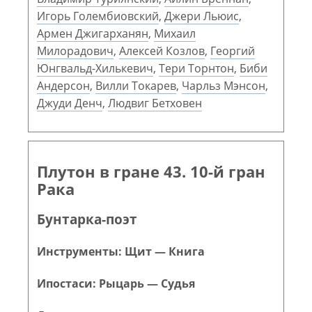
Игорь Голембиовский
,
Джери Льюис
,
Армен Джигарханян
,
Михаил
Милорадович
,
Алексей Козлов
,
Георгий
Юнгвальд-Хилькевич
,
Тери Торнтон
,
Биби
Андерсон
,
Вилли Токарев
,
Чарльз Мэнсон
,
Джуди Денч
,
Людвиг Бетховен
Плутон в гране 43. 10-й гран
Рака
Бунтарка-поэт
Инструменты: Щит — Книга
Ипостаси: Рыцарь — Судья