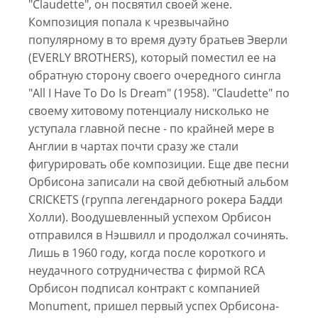
"Claudette", он посвятил своей жене.
Композиция попала к чрезвычайно
популярному в то время дуэту братьев Эверли
(EVERLY BROTHERS), который поместил ее на
обратную сторону своего очередного сингла
"All I Have To Do Is Dream" (1958). "Claudette" по
своему хитовому потенциалу нисколько не
уступала главной песне - по крайней мере в
Англии в чартах почти сразу же стали
фигурировать обе композиции. Еще две песни
Орбисона записали на свой дебютный альбом
СRICKETS (группа легендарного рокера Бадди
Холли). Воодушевленный успехом Орбисон
отправился в Нэшвилл и продолжал сочинять.
Лишь в 1960 году, когда после короткого и
неудачного сотрудничества с фирмой RCA
Орбисон подписал контракт с компанией
Monument, пришел первый успех Орбисона-