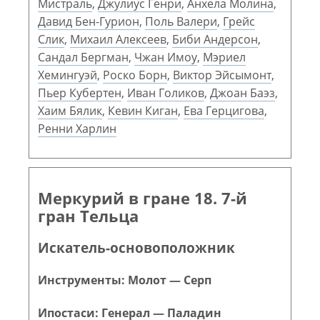
Мистраль
,
Джулиус Генри
,
Анхела Молина
,
Давид Бен-Гурион
,
Поль Валери
,
Грейс
Слик
,
Михаил Алексеев
,
Биби Андерсон
,
Сандал Бергман
,
Чжан Имоу
,
Мэриел
Хемингуэй
,
Роско Борн
,
Виктор Эйсымонт
,
Пьер Кубертен
,
Иван Голиков
,
Джоан Баэз
,
Хаим Бялик
,
Кевин Киган
,
Ева Герцигова
,
Ренни Харлин
Меркурий в гране 18. 7-й
гран Тельца
Искатель-основоположник
Инструменты: Молот — Серп
Ипостаси: Генерал — Паладин