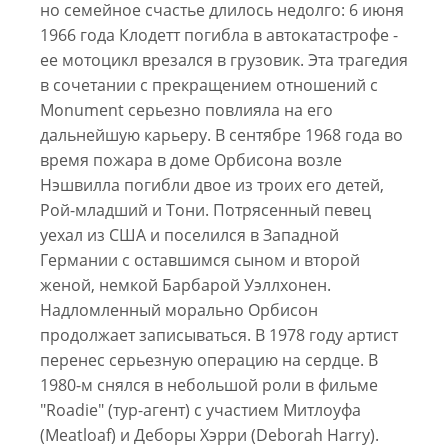
но семейное счастье длилось недолго: 6 июня
1966 года Клодетт погибла в автокатастрофе -
ее мотоцикл врезался в грузовик. Эта трагедия
в сочетании с прекращением отношений с
Monument серьезно повлияла на его
дальнейшую карьеру. В сентябре 1968 года во
время пожара в доме Орбисона возле
Нэшвилла погибли двое из троих его детей,
Рой-младший и Тони. Потрясенный певец
уехал из США и поселился в Западной
Германии с оставшимся сыном и второй
женой, немкой Барбарой Уэллхонен.
Надломленный морально Орбисон
продолжает записываться. В 1978 году артист
перенес серьезную операцию на сердце. В
1980-м снялся в небольшой роли в фильме
"Roadie" (тур-агент) с участием Митлоуфа
(Meatloaf) и Деборы Хэрри (Deborah Harry).