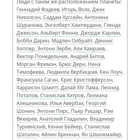
Люди с таким же расположением планеты:
Геннадий Фадеев
,
Игорь Волк
,
Джек
Николсон
,
Саддам Хуссейн
,
Антонина
Шуранова
,
Энгелберт Хампердинк
,
Гленда
Джексон
,
Альберт Финни
,
Джордж Карлин
,
Бобби Дарин
,
Мадлен Олбрайт
,
Деннис
Хоппер
,
Энтони Зербе
,
Али Хамраев
,
Виктор Понедельник
,
Андрей Битов
,
Морган Фримэн
,
Брюс Дерн
,
Нина
Тимофеева
,
Людмила Вербицкая
,
Кен Лоуч
,
Франсуаза Саган
,
Крис Кристофферсон
,
Харрисон Шмитт
,
Далай XIV Лама
,
Леонид
Потапов
,
Станислав Хитров
,
Лилиана
Алешникова
,
Илья Авербах
,
Георгий
Шонин
,
Энтони Пирс
,
Пьер Ришар
,
Рэм
Вяхирев
,
Анатолий Гладилин
,
Владимир
Туриянский
,
Кенни Бейкер
,
Станислав
Шаталин
,
Айлин Бреннан
,
Ян Шванкмайер
,