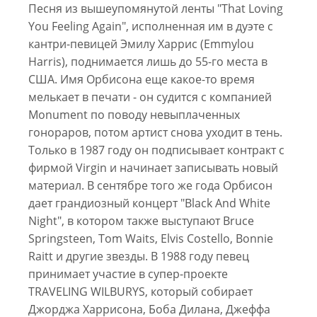
Песня из вышеупомянутой ленты "That Loving
You Feeling Again", исполненная им в дуэте с
кантри-певицей Эмилу Харрис (Emmylou
Harris), поднимается лишь до 55-го места в
США. Имя Орбисона еще какое-то время
мелькает в печати - он судится с компанией
Monument по поводу невыплаченных
гонораров, потом артист снова уходит в тень.
Только в 1987 году он подписывает контракт с
фирмой Virgin и начинает записывать новый
материал. В сентябре того же года Орбисон
дает грандиозный концерт "Black And White
Night", в котором также выступают Вruce
Springsteen, Tom Waits, Elvis Costello, Bonnie
Raitt и другие звезды. В 1988 году певец
принимает участие в супер-проекте
TRAVELING WILBURYS, который собирает
Джорджа Харрисона, Боба Дилана, Джеффа