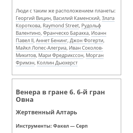
Люди с таким же расположением планеты:
Георгий Вицин
,
Василий Каменский
,
Злата
Короткова
,
Raymond Street
,
Рудольф
Валентино
,
Франческо Баракка
,
Иоанн
Павел II
,
Аннет Бенинг
,
Джон Фогерти
,
Майкл Лопес-Алегриа
,
Иван Соколов-
Микитов
,
Мари Фредрикссон
,
Морган
Фримэн
,
Коллин Дьюхерст
Венера в гране 6. 6-й гран
Овна
Жертвенный Алтарь
Инструменты: Факел — Серп