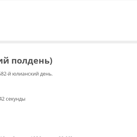
ий полдень)
682-й юлианский день.
 42 секунды