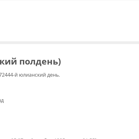
ский полдень)
72444-й юлианский день.
нд