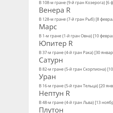
В 108-м гране (9-й гран Козерога) [6 
Венера R
В 128-м гране (7-й гран Рыб) [8 февра
Марс
В 1-м гране (1-й гран Овна) [10 февра
Юпитер R
В 37-м гране (4-й гран Рака) [30 январ
Сатурн
В 82-м гране (5-й гран Скорпиона) [10
Уран
В 16-м гране (5-й гран Тельца) [20 ян
Нептун R
В 48-м гране (4-й гран Льва) [13 нояб
Плутон