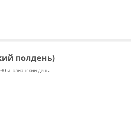
кий полдень)
030-й юлианский день.